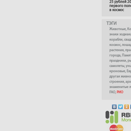
25 рублей 20
первого пол
в космос
ТЭГИ
Животные
,
К
знаки зодиак
корабли
,
сва
космос
,
лоша
растения
,
пра
города
,
Памя
праздники
,
р
самолеты
,
ун
кроновые
,
Ев
другая живно
строения
,
арх
знаменитые 
FAO
,
РИО