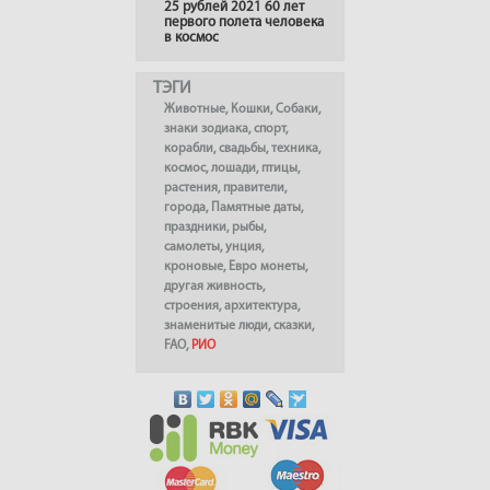
25 рублей 2021 60 лет
первого полета человека
в космос
ТЭГИ
Животные
,
Кошки
,
Собаки
,
знаки зодиака
,
спорт
,
корабли
,
свадьбы
,
техника
,
космос
,
лошади
,
птицы
,
растения
,
правители
,
города
,
Памятные даты
,
праздники
,
рыбы
,
самолеты
,
унция
,
кроновые
,
Евро монеты
,
другая живность
,
строения
,
архитектура
,
знаменитые люди
,
сказки
,
FAO
,
РИО