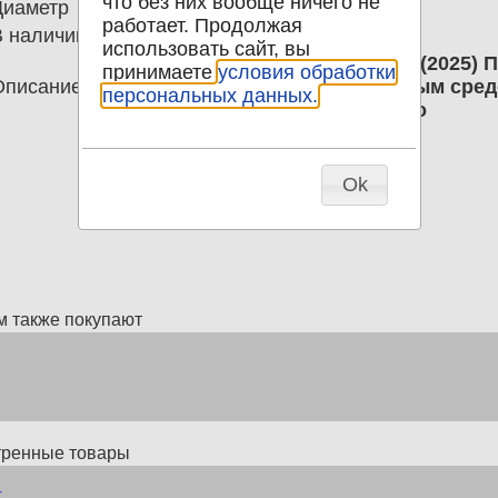
что без них вообще ничего не
Диаметр
0.00
работает. Продолжая
В наличии
1
использовать сайт, вы
Тестовая банкнота 8 юаней 2024 (2025) 
принимаете
условия обработки
Описание
Серия АА; Не является платежным сред
персональных данных.
номер может отличаться от фото
Ok
м также покупают
тренные товары