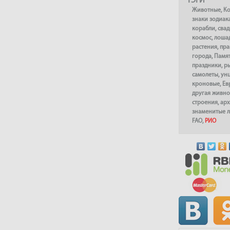
ТЭГИ
Животные
,
К
знаки зодиак
корабли
,
сва
космос
,
лоша
растения
,
пра
города
,
Памя
праздники
,
р
самолеты
,
ун
кроновые
,
Ев
другая живно
строения
,
арх
знаменитые 
FAO
,
РИО