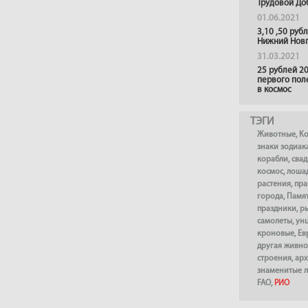
Трудовой До
01.06.2021
3,10 ,50 руб
Нижний Нов
31.03.2021
25 рублей 20
первого пол
в космос
ТЭГИ
Животные
,
К
знаки зодиак
корабли
,
сва
космос
,
лоша
растения
,
пра
города
,
Памя
праздники
,
р
самолеты
,
ун
кроновые
,
Ев
другая живно
строения
,
арх
знаменитые 
FAO
,
РИО