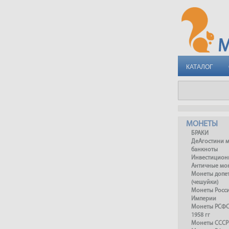
КАТАЛОГ
МОНЕТЫ
БРАКИ
ДеАгостини 
банкноты
Инвестицион
Античные мо
Монеты допет
(чешуйки)
Монеты Росс
Империи
Монеты РСФСР
1958 гг
Монеты СССР 