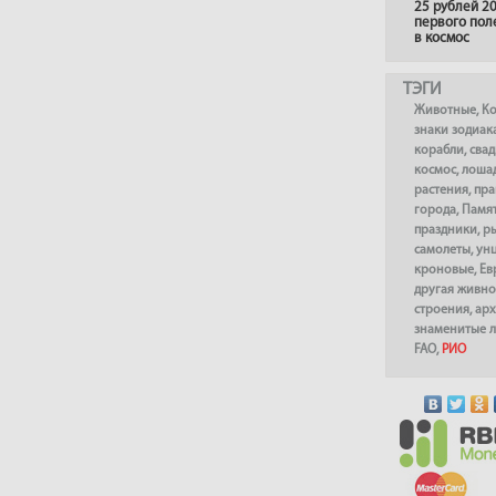
25 рублей 20
первого пол
в космос
ТЭГИ
Животные
,
К
знаки зодиак
корабли
,
сва
космос
,
лоша
растения
,
пра
города
,
Памя
праздники
,
р
самолеты
,
ун
кроновые
,
Ев
другая живно
строения
,
арх
знаменитые 
FAO
,
РИО