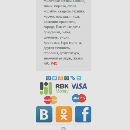
Животные
,
Кошки
,
Собаки
,
знаки зодиака
,
спорт
,
корабли
,
свадьбы
,
техника
,
космос
,
лошади
,
птицы
,
растения
,
правители
,
города
,
Памятные даты
,
праздники
,
рыбы
,
самолеты
,
унция
,
кроновые
,
Евро монеты
,
другая живность
,
строения
,
архитектура
,
знаменитые люди
,
сказки
,
FAO
,
РИО