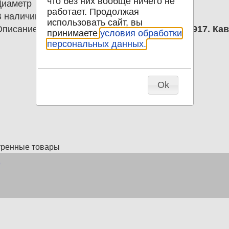
что без них вообще ничего не
Диаметр
0.00
работает. Продолжая
В наличии
1
использовать сайт, вы
Описание
1 Открытка Наталья Дурова до 1917. Кав
принимаете
условия обработки
персональных данных.
Ok
тренные товары