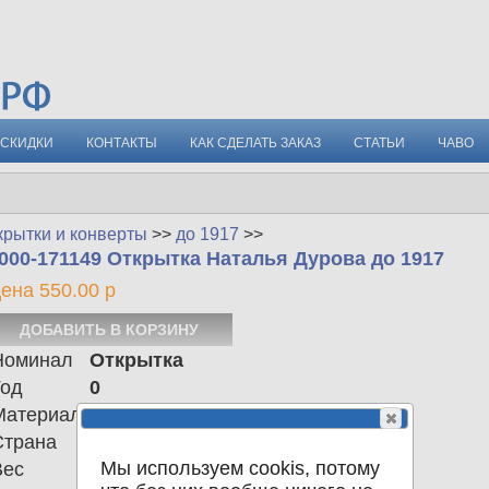
СКИДКИ
КОНТАКТЫ
КАК СДЕЛАТЬ ЗАКАЗ
СТАТЬИ
ЧАВО
крытки и конверты
>>
до 1917
>>
000-171149 Открытка Наталья Дурова до 1917
ена 550.00 р
Номинал
Открытка
Год
0
Материал
Страна
Российская империя
Мы используем cookis, потому
Вес
0.00