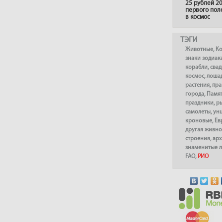
25 рублей 20
первого пол
в космос
ТЭГИ
Животные
,
К
знаки зодиак
корабли
,
сва
космос
,
лоша
растения
,
пра
города
,
Памя
праздники
,
р
самолеты
,
ун
кроновые
,
Ев
другая живно
строения
,
арх
знаменитые 
FAO
,
РИО