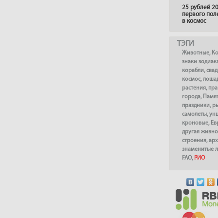
25 рублей 20
первого пол
в космос
ТЭГИ
Животные
,
К
знаки зодиак
корабли
,
сва
космос
,
лоша
растения
,
пра
города
,
Памя
праздники
,
р
самолеты
,
ун
кроновые
,
Ев
другая живно
строения
,
арх
знаменитые 
FAO
,
РИО