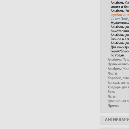
Альбомы Со
монет и ба
Альбомы 70
Футбол 201
75 лет Поб
Мультфиль
Альбомы дл
биметаллич
Альбомы дл
Разное в а
Альбомы дл
Для иностр
серия"Боро
по годам
Альбомы "Ал
Нумисматико
Альбомы "Ко
Листы
Коробки, пл
Капсулы для 
Холдеры для 
Весы
Лупы
сувенирная 
Прочее
АНТИКВАР