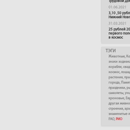
Трудовой До
01.06.2021
3,10 ,50 руб
Нижний Нов
31.03.2021
25 рублей 20
первого пол
в космос
ТЭГИ
Животные
,
К
знаки зодиак
корабли
,
сва
космос
,
лоша
растения
,
пра
города
,
Памя
праздники
,
р
самолеты
,
ун
кроновые
,
Ев
другая живно
строения
,
арх
знаменитые 
FAO
,
РИО