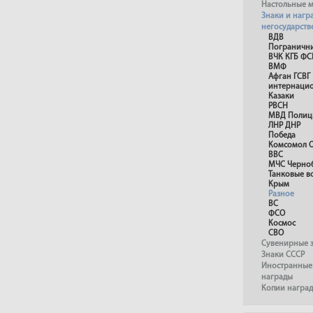
Настольные 
Знаки и нагр
негосударст
ВДВ
Пограничн
ВЧК КГБ ФС
ВМФ
Афган ГСВГ
интернаци
Казаки
РВСН
МВД Полиц
ЛНР ДНР
Победа
Комсомол О
ВВС
МЧС Черно
Танковые в
Крым
Разное
ВС
ФСО
Космос
СВО
Сувенирные з
Знаки СССР
Иностранные 
награды
Копии наград