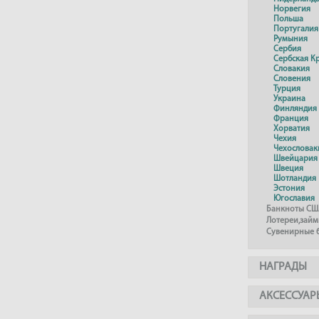
Норвегия
Польша
Португалия
Румыния
Сербия
Сербская К
Словакия
Словения
Турция
Украина
Финляндия
Франция
Хорватия
Чехия
Чехословак
Швейцария
Швеция
Шотландия
Эстония
Югославия
Банкноты СШ
Лотереи,займ
Сувенирные 
НАГРАДЫ
АКСЕССУАР