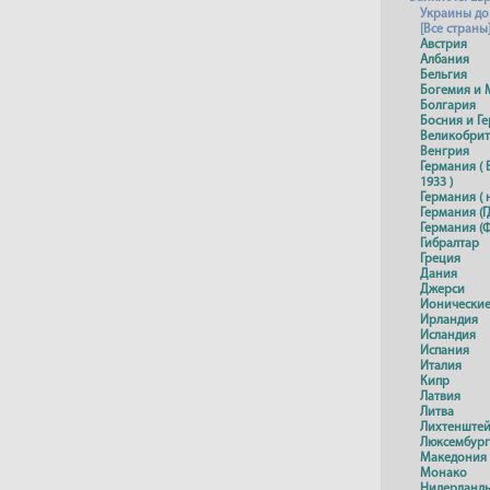
Украины до
[Все страны
Австрия
Албания
Бельгия
Богемия и 
Болгария
Босния и Г
Великобри
Венгрия
Германия ( 
1933 )
Германия ( 
Германия (Г
Германия (Ф
Гибралтар
Греция
Дания
Джерси
Ионические
Ирландия
Исландия
Испания
Италия
Кипр
Латвия
Литва
Лихтенште
Люксембург
Македония
Монако
Нидерланд