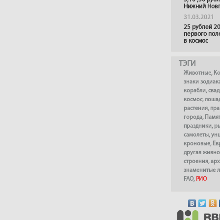
Нижний Нов
31.03.2021
25 рублей 20
первого пол
в космос
ТЭГИ
Животные
,
К
знаки зодиак
корабли
,
сва
космос
,
лоша
растения
,
пра
города
,
Памя
праздники
,
р
самолеты
,
ун
кроновые
,
Ев
другая живно
строения
,
арх
знаменитые 
FAO
,
РИО