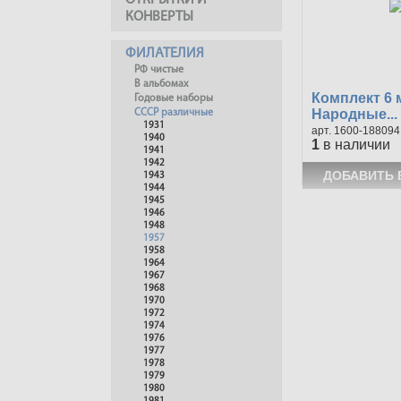
ОТКРЫТКИ И
КОНВЕРТЫ
ФИЛАТЕЛИЯ
РФ чистые
В альбомах
Комплект 6 
Годовые наборы
Народные...
СССР различные
1931
1600-188094
1940
1
в наличии
1941
1942
1943
1944
1945
1946
1948
1957
1958
1964
1967
1968
1970
1972
1974
1976
1977
1978
1979
1980