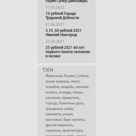
серия Супер Динозавры
17.05.2022
10 рублей Города
Трудовой Доблести
01.06.2021
3,10 ,50 рублей 2021
Нижний Новгород
31.03.2021
25 рублей 2021 60 лет
первого полета человека
в космос
ТЭГИ
Животные
,
Кошки
,
Собаки
,
знаки зодиака
,
спорт
,
корабли
,
свадьбы
,
техника
,
космос
,
лошади
,
птицы
,
растения
,
правители
,
города
,
Памятные даты
,
праздники
,
рыбы
,
самолеты
,
унция
,
кроновые
,
Евро монеты
,
другая живность
,
строения
,
архитектура
,