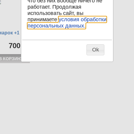
что без них вообще ничего не
работает. Продолжая
использовать сайт, вы
принимаете
условия обработки
персональных данных.
марок +1
700 р
Ok