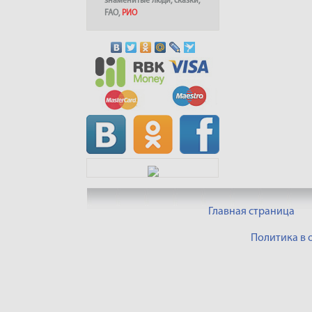
знаменитые люди
,
сказки
,
FAO
,
РИО
Главная страница
Политика в