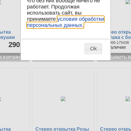
что без них вообще ничего не
работает. Продолжая
использовать сайт, вы
принимаете
условия обработки
персональных данных.
рытка
Стерео открытка
Стерео откр
евушки
Девушка
Девушка с б
290 р
1000-175436
290 р
1000-175438
1
в наличии
1
в наличии
Ok
рытка
Стерео открытка Розы
Стерео откр