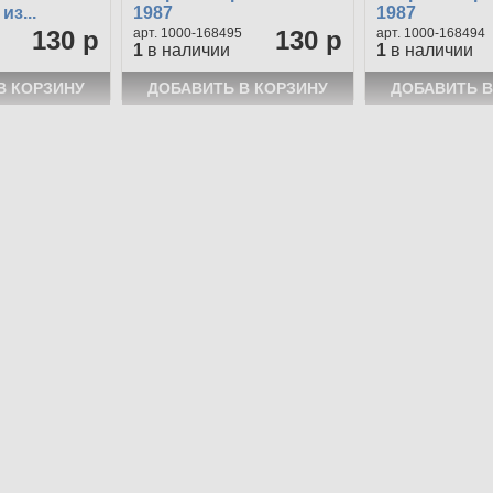
з...
1987
1987
130 р
1000-168495
130 р
1000-168494
1
в наличии
1
в наличии