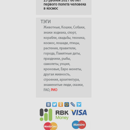
25 рублей 2021 60 лет
первого полета человека
в космос
ТЭГИ
Животные
,
Кошки
,
Собаки
,
знаки зодиака
,
спорт
,
корабли
,
свадьбы
,
техника
,
космос
,
лошади
,
птицы
,
растения
,
правители
,
города
,
Памятные даты
,
праздники
,
рыбы
,
самолеты
,
унция
,
кроновые
,
Евро монеты
,
другая живность
,
строения
,
архитектура
,
знаменитые люди
,
сказки
,
FAO
,
РИО