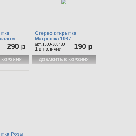
ытка
Стерео открытка
окалом
Матрешка 1987
290 р
1000-168480
190 р
1
в наличии
ытка Розы