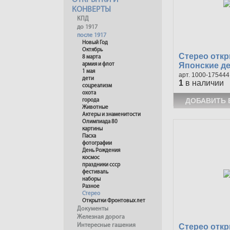
ОТКРЫТКИ И
КОНВЕРТЫ
КПД
до 1917
после 1917
Новый Год
Октябрь
Стерео отк
8 марта
Японские д
армия и флот
1 мая
1000-175444
дети
1
в наличии
соцреализм
охота
города
Животные
Актеры и знаменитости
Олимпиада 80
картины
Пасха
фотографии
День Рождения
космос
праздники ссср
фестиваль
наборы
Разное
Стерео
Открытки Фронтовых лет
Документы
Железная дорога
Стерео отк
Интересные гашения