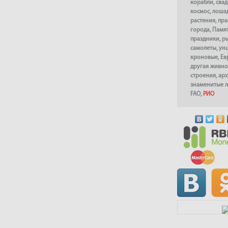
корабли
,
сва
космос
,
лоша
растения
,
пра
города
,
Памя
праздники
,
р
самолеты
,
ун
кроновые
,
Ев
другая живно
строения
,
арх
знаменитые 
FAO
,
РИО