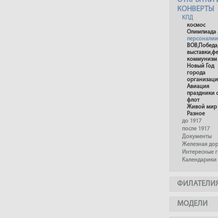
ОТКРЫТКИ 
КОНВЕРТЫ
КПД
космос
Олимпиада 
персоналии
ВОВ,Победа
выставки,ф
коммунизм
Новый Год
города
организац
Авиация
праздники 
флот
Живой мир
Разное
до 1917
после 1917
Документы
Железная до
Интересные 
Календарики
ФИЛАТЕЛИ
МОДЕЛИ