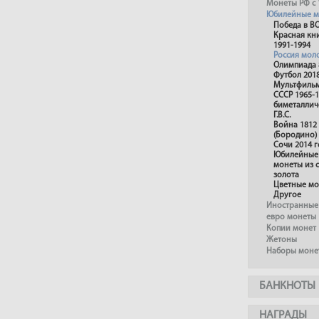
Монеты РФ с 
Юбилейные м
Победа в В
Красная кн
1991-1994
Россия мол
Олимпиада 
Футбол 201
Мультфиль
СССР 1965-1
биметаллич
Г.В.С.
Война 1812
(Бородино)
Сочи 2014 г
Юбилейные 
монеты из 
золота
Цветные м
Другое
Иностранные
евро монеты
Копии монет
Жетоны
Наборы моне
БАНКНОТЫ
НАГРАДЫ