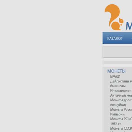
КАТАЛОГ
МОНЕТЫ
БРАКИ
ДеАгостини 
банкноты
Инвестицион
Античные мо
Монеты допет
(чешуйки)
Монеты Росс
Империи
Монеты РСФСР
1958 гг
Монеты СССР 