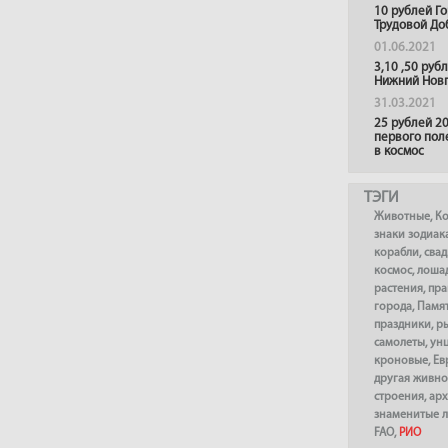
10 рублей Г
Трудовой До
01.06.2021
3,10 ,50 руб
Нижний Нов
31.03.2021
25 рублей 20
первого пол
в космос
ТЭГИ
Животные
,
К
знаки зодиак
корабли
,
сва
космос
,
лоша
растения
,
пра
города
,
Памя
праздники
,
р
самолеты
,
ун
кроновые
,
Ев
другая живно
строения
,
арх
знаменитые 
FAO
,
РИО