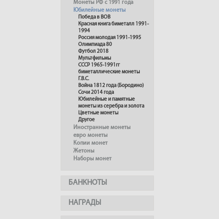
Монеты РФ с 1991 года
Юбилейные монеты
Победа в ВОВ
Красная книга биметалл 1991-
1994
Россия молодая 1991-1995
Олимпиада 80
Футбол 2018
Мультфильмы
СССР 1965-1991гг
биметаллические монеты
Г.В.С.
Война 1812 года (Бородино)
Сочи 2014 года
Юбилейные и памятные
монеты из серебра и золота
Цветные монеты
Другое
Иностранные монеты
евро монеты
Копии монет
Жетоны
Наборы монет
БАНКНОТЫ
НАГРАДЫ