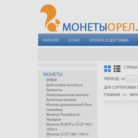
КАТАЛОГ
О НАС
ОПЛАТА И ДОСТАВКА
СТРАНА
МОНЕТЫ
ПЕРИОД:
от
БРАКИ
ДеАгостини монеты и
ДЛЯ СОРТИРОВКИ П
банкноты
ГЛАВНАЯ
>>
МО
Инвестиционные монеты
Античные монеты
Монеты допетровской Руси
(чешуйки)
Монеты Российской
Империи
Монеты РСФСР и СССР 1921-
1958 гг
Монеты СССР 1961-1991гг