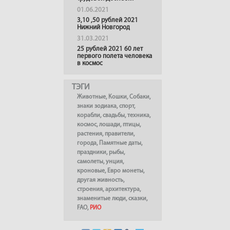
01.06.2021
3,10 ,50 рублей 2021
Нижний Новгород
31.03.2021
25 рублей 2021 60 лет
первого полета человека
в космос
ТЭГИ
Животные
,
Кошки
,
Собаки
,
знаки зодиака
,
спорт
,
корабли
,
свадьбы
,
техника
,
космос
,
лошади
,
птицы
,
растения
,
правители
,
города
,
Памятные даты
,
праздники
,
рыбы
,
самолеты
,
унция
,
кроновые
,
Евро монеты
,
другая живность
,
строения
,
архитектура
,
знаменитые люди
,
сказки
,
FAO
,
РИО