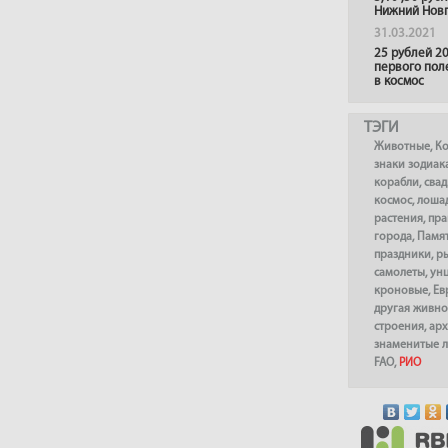
Нижний Нов
31.03.2021
25 рублей 20
первого пол
в космос
ТЭГИ
Животные
,
К
знаки зодиак
корабли
,
сва
космос
,
лоша
растения
,
пра
города
,
Памя
праздники
,
р
самолеты
,
ун
кроновые
,
Ев
другая живно
строения
,
арх
знаменитые 
FAO
,
РИО