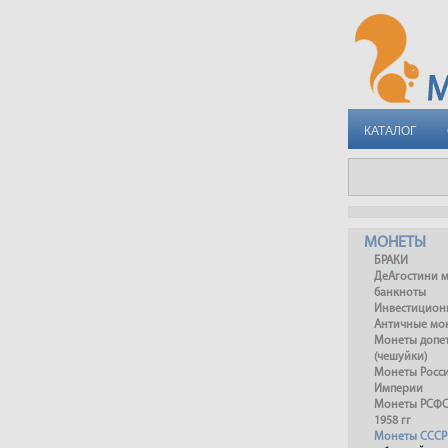
КАТАЛОГ
МОНЕТЫ
БРАКИ
ДеАгостини 
банкноты
Инвестицион
Античные мо
Монеты допет
(чешуйки)
Монеты Росс
Империи
Монеты РСФСР
1958 гг
Монеты СССР 