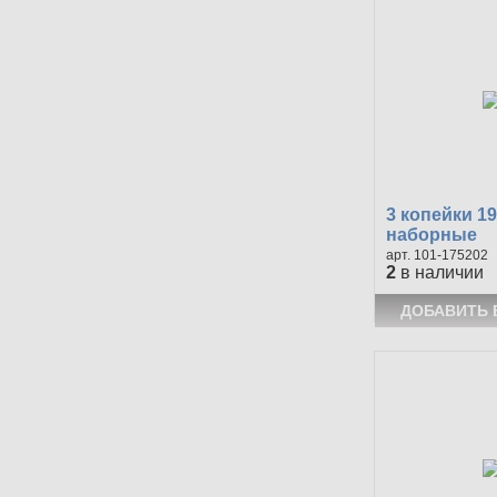
3 копейки 1
наборные
101-175202
2
в наличии