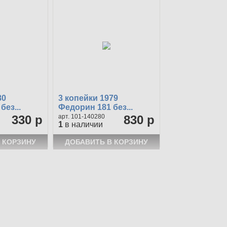
80
3 копейки 1979
без...
Федорин 181 без...
330 р
101-140280
830 р
1
в наличии