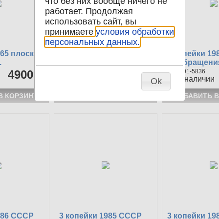
что без них вообще ничего не
работает. Продолжая
использовать сайт, вы
принимаете
условия обработки
персональных данных.
965 плоские
3 копейки 1989 СССР
3 копейки 1
.
из обращени
4900 р
101-5837
15 р
101-5836
91
в наличии
73
в наличии
Ok
986 СССР
3 копейки 1985 СССР
3 копейки 1