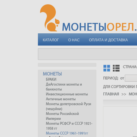
КАТАЛОГ
О НАС
ОПЛАТА И ДОСТАВКА
СТРАНА
МОНЕТЫ
ПЕРИОД:
от
БРАКИ
ДеАгостини монеты и
ДЛЯ СОРТИРОВКИ П
банкноты
ГЛАВНАЯ
>>
МО
Инвестиционные монеты
Античные монеты
Монеты допетровской Руси
(чешуйки)
Монеты Российской
Империи
Монеты РСФСР и СССР 1921-
1958 гг
Монеты СССР 1961-1991гг