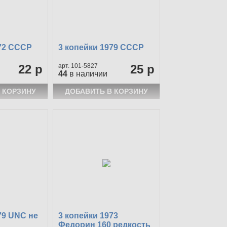
972 СССР
3 копейки 1979 СССР
22 р
101-5827
25 р
44
в наличии
79 UNC не
3 копейки 1973
Федорин 160 редкость