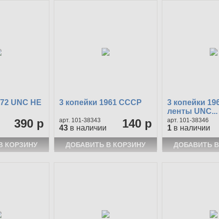
972 UNC НЕ
3 копейки 1961 СССР
3 копейки 19
ленты UNC...
390 р
101-38343
140 р
101-38346
43
в наличии
1
в наличии