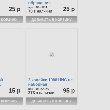
обращения
25 р
101-5831
25 р
78
в наличии
80
3 копейки 1988 UNC не
0
наборная
15 р
101-52369
95 р
273
в наличии