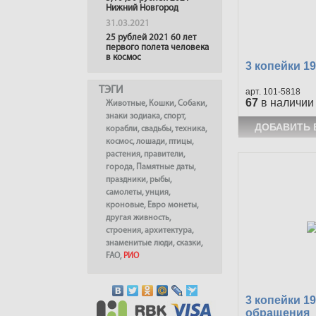
Нижний Новгород
31.03.2021
25 рублей 2021 60 лет
первого полета человека
в космос
3 копейки 1
ТЭГИ
101-5818
67
в наличии
Животные
,
Кошки
,
Собаки
,
знаки зодиака
,
спорт
,
корабли
,
свадьбы
,
техника
,
космос
,
лошади
,
птицы
,
растения
,
правители
,
города
,
Памятные даты
,
праздники
,
рыбы
,
самолеты
,
унция
,
кроновые
,
Евро монеты
,
другая живность
,
строения
,
архитектура
,
знаменитые люди
,
сказки
,
FAO
,
РИО
3 копейки 19
обращения