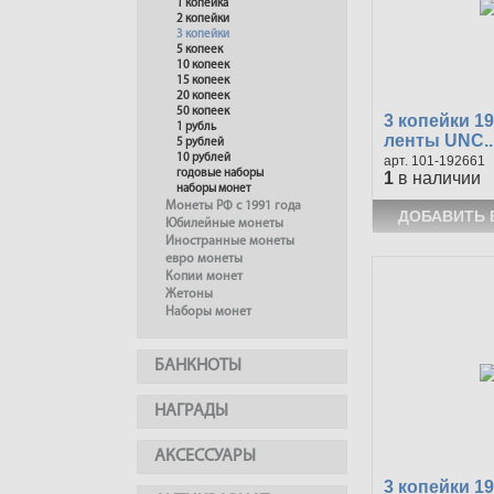
1 копейка
2 копейки
3 копейки
5 копеек
10 копеек
15 копеек
20 копеек
50 копеек
3 копейки 1
1 рубль
ленты UNC..
5 рублей
10 рублей
101-192661
годовые наборы
1
в наличии
наборы монет
Монеты РФ с 1991 года
Юбилейные монеты
Иностранные монеты
евро монеты
Копии монет
Жетоны
Наборы монет
БАНКНОТЫ
НАГРАДЫ
АКСЕССУАРЫ
3 копейки 1