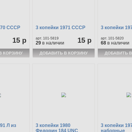
970 СССР
3 копейки 1971 СССР
3 копейки 1
15 р
101-5819
15 р
101-5820
29
в наличии
68
в наличии
91 Л из
3 копейки 1980
3 копейки 19
Федорин 184 UNC
наборные