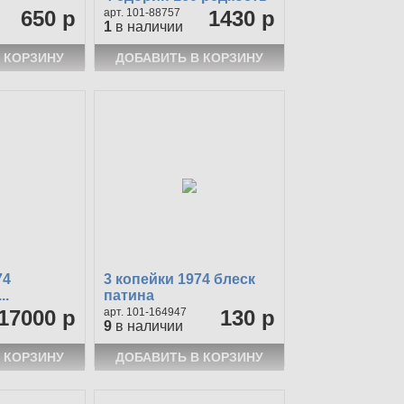
650 р
101-88757
1430 р
1
в наличии
74
3 копейки 1974 блеск
..
патина
17000 р
101-164947
130 р
9
в наличии