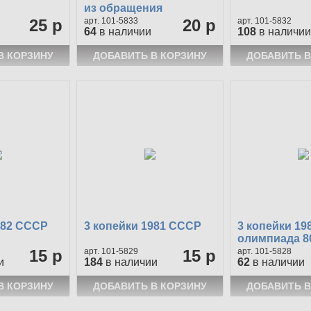
из обращения
25 р
101-5833
20 р
101-5832
64
в наличии
108
в наличии
982 СССР
3 копейки 1981 СССР
3 копейки 19
олимпиада 8
15 р
101-5829
15 р
101-5828
и
184
в наличии
62
в наличии