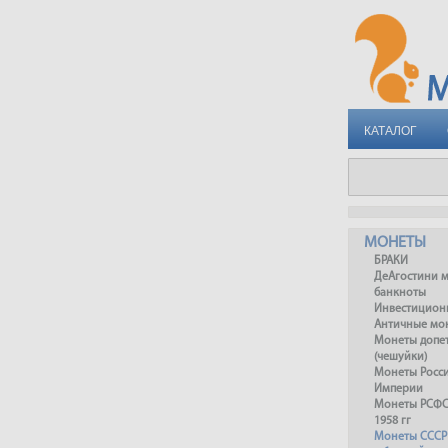
КАТАЛОГ
МОНЕТЫ
БРАКИ
ДеАгостини 
банкноты
Инвестицион
Античные мо
Монеты допет
(чешуйки)
Монеты Росс
Империи
Монеты РСФСР
1958 гг
Монеты СССР 