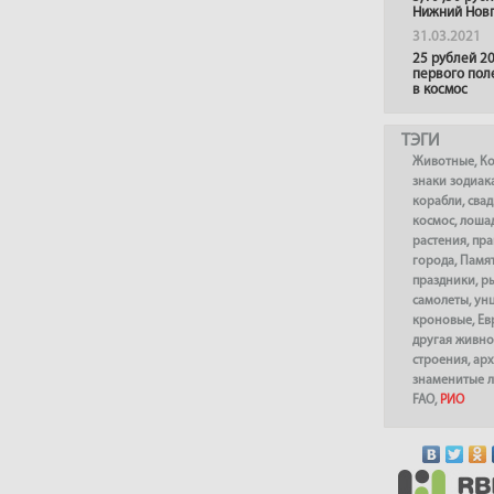
Нижний Нов
31.03.2021
25 рублей 20
первого пол
в космос
ТЭГИ
Животные
,
К
знаки зодиак
корабли
,
сва
космос
,
лоша
растения
,
пра
города
,
Памя
праздники
,
р
самолеты
,
ун
кроновые
,
Ев
другая живно
строения
,
арх
знаменитые 
FAO
,
РИО