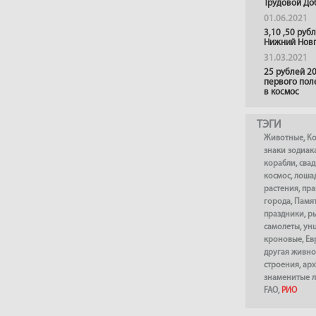
Трудовой До
01.06.2021
3,10 ,50 руб
Нижний Нов
31.03.2021
25 рублей 20
первого пол
в космос
ТЭГИ
Животные
,
К
знаки зодиак
корабли
,
сва
космос
,
лоша
растения
,
пра
города
,
Памя
праздники
,
р
самолеты
,
ун
кроновые
,
Ев
другая живно
строения
,
арх
знаменитые 
FAO
,
РИО