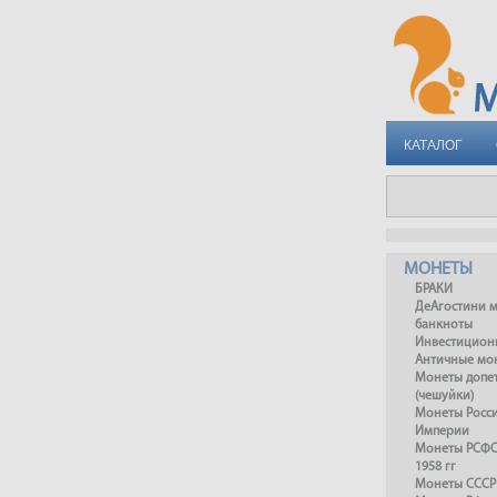
КАТАЛОГ
МОНЕТЫ
БРАКИ
ДеАгостини 
банкноты
Инвестицион
Античные мо
Монеты допет
(чешуйки)
Монеты Росс
Империи
Монеты РСФСР
1958 гг
Монеты СССР 