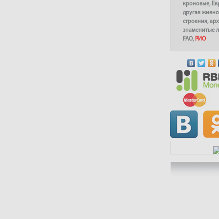
кроновые
,
Ев
другая живно
строения
,
арх
знаменитые 
FAO
,
РИО