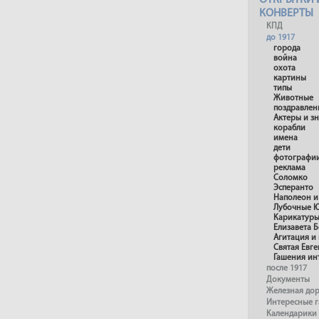
ОТКРЫТКИ 
КОНВЕРТЫ
КПД
до 1917
города
война
охота
картины
типы
Животные
поздравлен
Актеры и з
корабли
имена
дети
фотографи
реклама
Соломко
Эсперанто
Наполеон и
Лубочные 
Карикатур
Елизавета 
Агитация и
Святая Евг
Гашения ин
после 1917
Документы
Железная до
Интересные 
Календарики