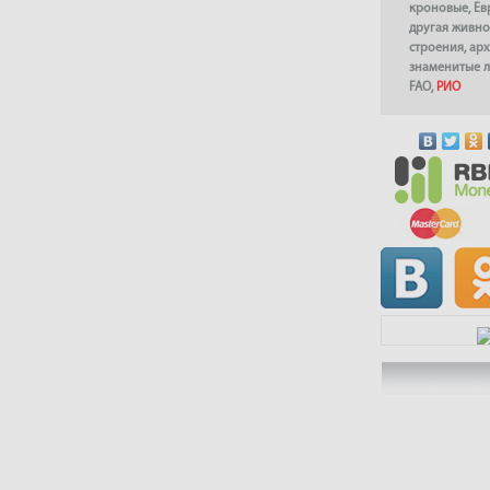
кроновые
,
Ев
другая живно
строения
,
арх
знаменитые 
FAO
,
РИО