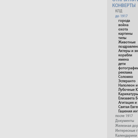
ОТКРЫТКИ 
КОНВЕРТЫ
КПД
до 1917
города
война
охота
картины
типы
Животные
поздравлен
Актеры и з
корабли
имена
дети
фотографи
реклама
Соломко
Эсперанто
Наполеон и
Лубочные 
Карикатур
Елизавета 
Агитация и
Святая Евг
Гашения ин
после 1917
Документы
Железная до
Интересные 
Календарики