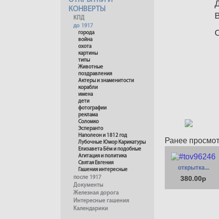
ОТКРЫТКИ И
КОНВЕРТЫ
КПД
до 1917
города
война
охота
картины
типы
Животные
поздравления
Актеры и знаменитости
корабли
имена
дети
фотографии
реклама
Соломко
Эсперанто
Наполеон и 1812 год
Ранее просмо
Лубочные Юмор Карикатуры
Елизавета Бём и подобные
Агитация и политика
Святая Евгения
открытка...
Гашения интересные
после 1917
380.00р
Документы
Железная дорога
Интересные гашения
Календарики