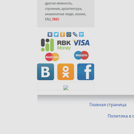
другая живность
,
строения
,
архитектура
,
знаменитые люди
,
сказки
,
FAO
,
РИО
Главная страница
Политика в