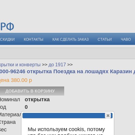
СКИДКИ
КОНТАКТЫ
КАК СДЕЛАТЬ ЗАКАЗ
СТАТЬИ
ЧАВО
крытки и конверты
>>
до 1917
>>
000-96246 открытка Поездка на лошадях Каразин
ена 380.00 р
Номинал
открытка
Год
0
Материал
Страна
Российская империя
Мы используем cookis, потому
Вес
0.00