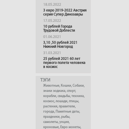
18.05.2022
3 евро 2019-2022 Австрия
серия Супер Динозавры
17.05.2022
10 рублей Города
Трудовой Доблести
01.06.2021
3,10 ,50 рублей 2021
Нижний Новгород
31.03.2021
25 рублей 2021 60 лет
первого полета человека
в космос
ТЭГИ
Животные
,
Кошки
,
Собаки
,
знаки зодиака
,
спорт
,
корабли
,
свадьбы
,
техника
,
космос
,
лошади
,
птицы
,
растения
,
правители
,
города
,
Памятные даты
,
праздники
,
рыбы
,
самолеты
,
унция
,
кроновые
,
Евро монеты
,