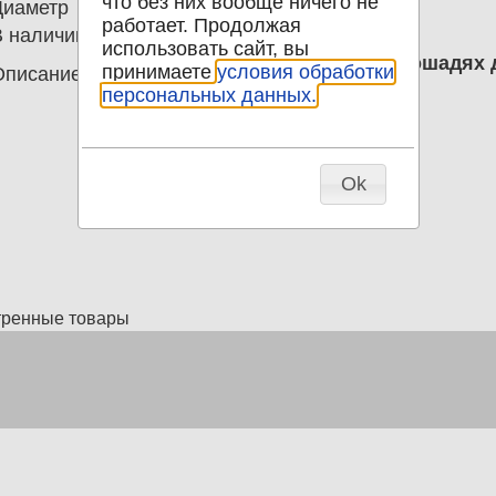
что без них вообще ничего не
Диаметр
0.00
работает. Продолжая
В наличии
1
использовать сайт, вы
почтовая карточка Поездка на лошадях 
принимаете
условия обработки
Описание
Каразин
персональных данных.
Ok
тренные товары