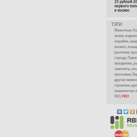
25 рублей 20
первого пол
в космос
ТЭГИ
Животные
,
К
знаки зодиак
корабли
,
сва
космос
,
лоша
растения
,
пра
города
,
Памя
праздники
,
р
самолеты
,
ун
кроновые
,
Ев
другая живно
строения
,
арх
знаменитые 
FAO
,
РИО