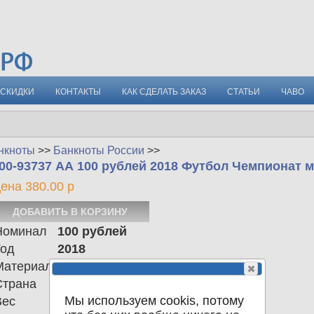
СКИДКИ
КОНТАКТЫ
КАК СДЕЛАТЬ ЗАКАЗ
СТАТЬИ
ЧАВО
нкноты
>>
Банкноты России
>>
00-93737 АА 100 рублей 2018 Футбол Чемпионат 
ена 380.00 р
Номинал
100 рублей
Год
2018
Материал
Страна
Российская Федерация
Мы используем cookis, потому
Вес
0.00