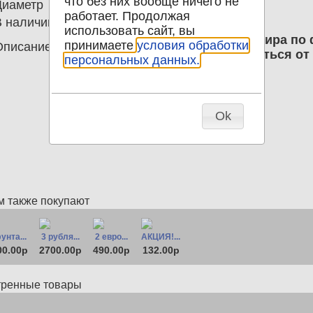
что без них вообще ничего не
Диаметр
0.00
работает. Продолжая
В наличии
36
использовать сайт, вы
100 рублей 2018 АА Чемпионат мира по 
принимаете
условия обработки
Описание
обращения, номер может отличаться от 
персональных данных.
Ok
м также покупают
унта...
3 рубля...
2 евро...
АКЦИЯ!...
00.00р
2700.00р
490.00р
132.00р
тренные товары