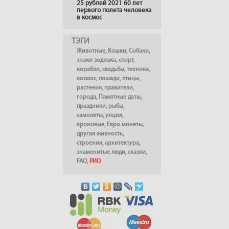
25 рублей 2021 60 лет
первого полета человека
в космос
ТЭГИ
Животные
,
Кошки
,
Собаки
,
знаки зодиака
,
спорт
,
корабли
,
свадьбы
,
техника
,
космос
,
лошади
,
птицы
,
растения
,
правители
,
города
,
Памятные даты
,
праздники
,
рыбы
,
самолеты
,
унция
,
кроновые
,
Евро монеты
,
другая живность
,
строения
,
архитектура
,
знаменитые люди
,
сказки
,
FAO
,
РИО