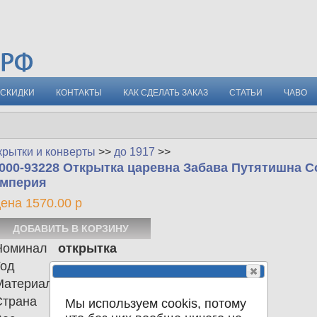
СКИДКИ
КОНТАКТЫ
КАК СДЕЛАТЬ ЗАКАЗ
СТАТЬИ
ЧАВО
крытки и конверты
>>
до 1917
>>
000-93228 Открытка царевна Забава Путятишна С
мперия
ена 1570.00 р
Номинал
открытка
Год
1917
Материал
Страна
Российская империя
Мы используем cookis, потому