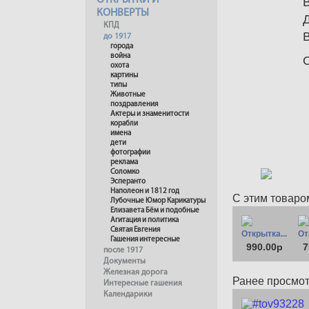
ОТКРЫТКИ И
КОНВЕРТЫ
КПД
до 1917
города
война
охота
картины
типы
Животные
поздравления
Актеры и знаменитости
корабли
имена
дети
фотографии
реклама
Соломко
Эсперанто
Наполеон и 1812 год
С этим товаро
Лубочные Юмор Карикатуры
Елизавета Бём и подобные
Агитация и политика
Святая Евгения
Открытка...
От
Гашения интересные
990.00р
7
после 1917
Документы
Железная дорога
Ранее просмо
Интересные гашения
Календарики