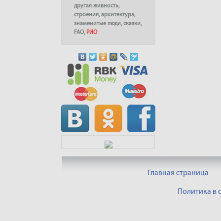
другая живность
,
строения
,
архитектура
,
знаменитые люди
,
сказки
,
FAO
,
РИО
Главная страница
Политика в