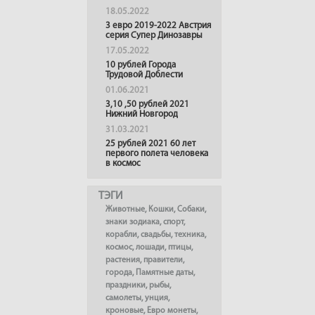
18.05.2022
3 евро 2019-2022 Австрия
серия Супер Динозавры
17.05.2022
10 рублей Города
Трудовой Доблести
01.06.2021
3,10 ,50 рублей 2021
Нижний Новгород
31.03.2021
25 рублей 2021 60 лет
первого полета человека
в космос
ТЭГИ
Животные
,
Кошки
,
Собаки
,
знаки зодиака
,
спорт
,
корабли
,
свадьбы
,
техника
,
космос
,
лошади
,
птицы
,
растения
,
правители
,
города
,
Памятные даты
,
праздники
,
рыбы
,
самолеты
,
унция
,
кроновые
,
Евро монеты
,