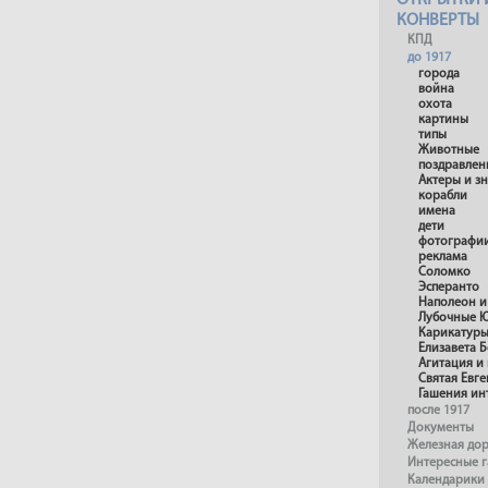
ОТКРЫТКИ 
КОНВЕРТЫ
КПД
до 1917
города
война
охота
картины
типы
Животные
поздравлен
Актеры и з
корабли
имена
дети
фотографи
реклама
Соломко
Эсперанто
Наполеон и
Лубочные 
Карикатур
Елизавета 
Агитация и
Святая Евг
Гашения ин
после 1917
Документы
Железная до
Интересные 
Календарики