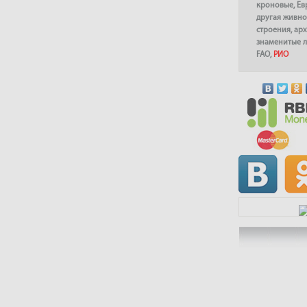
кроновые
,
Ев
другая живно
строения
,
арх
знаменитые 
FAO
,
РИО