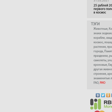
31.03.2021
25 рублей 20
первого пол
в космос
ТЭГИ
Животные
,
К
знаки зодиак
корабли
,
сва
космос
,
лоша
растения
,
пра
города
,
Памя
праздники
,
р
самолеты
,
ун
кроновые
,
Ев
другая живно
строения
,
арх
знаменитые 
FAO
,
РИО