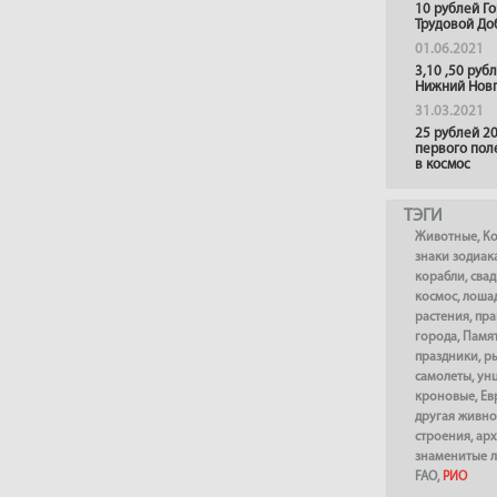
10 рублей Г
Трудовой До
01.06.2021
3,10 ,50 руб
Нижний Нов
31.03.2021
25 рублей 20
первого пол
в космос
ТЭГИ
Животные
,
К
знаки зодиак
корабли
,
сва
космос
,
лоша
растения
,
пра
города
,
Памя
праздники
,
р
самолеты
,
ун
кроновые
,
Ев
другая живно
строения
,
арх
знаменитые 
FAO
,
РИО