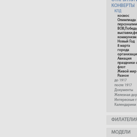
ОТКРЫТКИ 
КОНВЕРТЫ
КПД
космос
Олимпиада 
персоналии
ВОВ,Победа
выставки,ф
коммунизм
Новый Год
8 марта
города
организац
Авиация
праздники 
флот
Живой мир
Разное
до 1917
после 1917
Документы
Железная до
Интересные 
Календарики
ФИЛАТЕЛИ
МОДЕЛИ