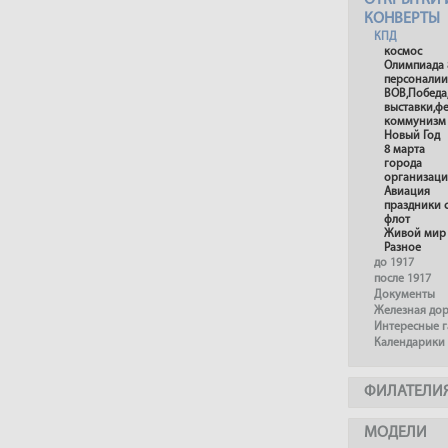
ОТКРЫТКИ 
КОНВЕРТЫ
КПД
космос
Олимпиада 
персоналии
ВОВ,Победа
выставки,ф
коммунизм
Новый Год
8 марта
города
организац
Авиация
праздники 
флот
Живой мир
Разное
до 1917
после 1917
Документы
Железная до
Интересные 
Календарики
ФИЛАТЕЛИ
МОДЕЛИ