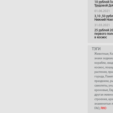
10 рублей Г
Трудовой До
01.06.2021
3,10 ,50 руб
Нижний Нов
31.03.2021
25 рублей 20
первого пол
в космос
ТЭГИ
Животные
,
К
знаки зодиак
корабли
,
сва
космос
,
лоша
растения
,
пра
города
,
Памя
праздники
,
р
самолеты
,
ун
кроновые
,
Ев
другая живно
строения
,
арх
знаменитые 
FAO
,
РИО