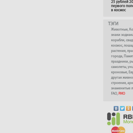
25 рублей 20
первого пол
в космос
ТЭГИ
Животные
,
К
знаки зодиак
корабли
,
сва
космос
,
лоша
растения
,
пра
города
,
Памя
праздники
,
р
самолеты
,
ун
кроновые
,
Ев
другая живно
строения
,
арх
знаменитые 
FAO
,
РИО