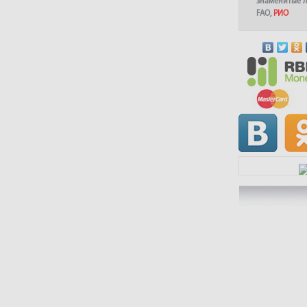
знаменитые 
FAO
,
РИО