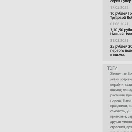
серия Супер
17.05.2022
10 рублей Г
Трудовой До
01.06.2021
3,10 ,50 руб
Нижний Нов
31.03.2021
25 рублей 20
первого пол
в космос
ТЭГИ
Животные
,
К
знаки зодиак
корабли
,
сва
космос
,
лоша
растения
,
пра
города
,
Памя
праздники
,
р
самолеты
,
ун
кроновые
,
Ев
другая живно
строения
,
арх