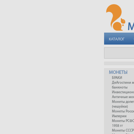
КАТАЛОГ
МОНЕТЫ
БРАКИ
ДеАгостини 
банкноты
Инвестицион
Античные мо
Монеты допет
(чешуйки)
Монеты Росс
Империи
Монеты РСФСР
1958 гг
Монеты СССР 