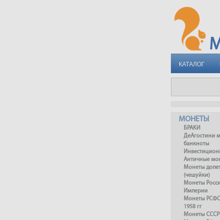
КАТАЛОГ
МОНЕТЫ
БРАКИ
ДеАгостини 
банкноты
Инвестицион
Античные мо
Монеты допет
(чешуйки)
Монеты Росс
Империи
Монеты РСФСР
1958 гг
Монеты СССР 