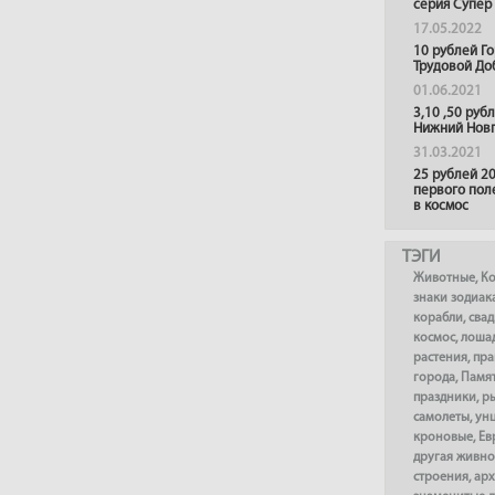
серия Супер
17.05.2022
10 рублей Г
Трудовой До
01.06.2021
3,10 ,50 руб
Нижний Нов
31.03.2021
25 рублей 20
первого пол
в космос
ТЭГИ
Животные
,
К
знаки зодиак
корабли
,
сва
космос
,
лоша
растения
,
пра
города
,
Памя
праздники
,
р
самолеты
,
ун
кроновые
,
Ев
другая живно
строения
,
арх