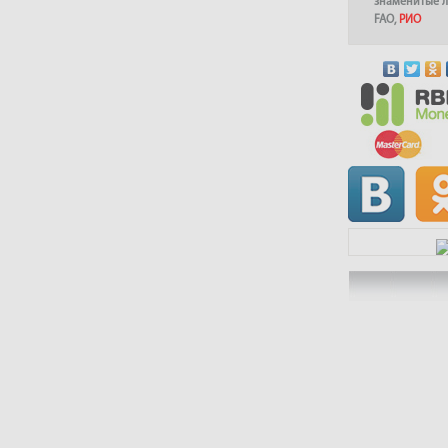
знаменитые 
FAO
,
РИО