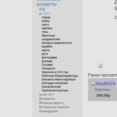
ОТКРЫТКИ И
КОНВЕРТЫ
КПД
до 1917
города
война
охота
картины
типы
Животные
поздравления
Актеры и знаменитости
корабли
имена
дети
фотографии
реклама
Соломко
Эсперанто
Наполеон и 1812 год
Ранее просмо
Лубочные Юмор Карикатуры
Елизавета Бём и подобные
Агитация и политика
Святая Евгения
Карточка...
Гашения интересные
после 1917
206.00р
Документы
Железная дорога
Интересные гашения
Календарики