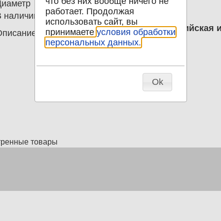
что без них вообще ничего не
Диаметр
0.00
работает. Продолжая
В наличии
1
использовать сайт, вы
Почтовая карточка до 1917 Российская 
принимаете
условия обработки
Описание
выучить уроки
персональных данных.
Ok
тренные товары