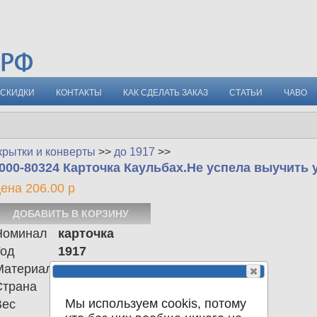
СКИДКИ
КОНТАКТЫ
КАК СДЕЛАТЬ ЗАКАЗ
СТАТЬИ
ЧАВО
крытки и конверты
>>
до 1917
>>
000-80324 Карточка Каульбах.Не успела выучить
ена 206.00 р
Номинал
карточка
Год
1917
Материал
Страна
Российская империя
Мы используем cookis, потому
Вес
0.00