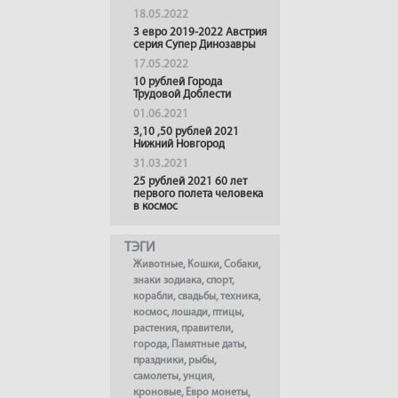
18.05.2022
3 евро 2019-2022 Австрия
серия Супер Динозавры
17.05.2022
10 рублей Города
Трудовой Доблести
01.06.2021
3,10 ,50 рублей 2021
Нижний Новгород
31.03.2021
25 рублей 2021 60 лет
первого полета человека
в космос
ТЭГИ
Животные
,
Кошки
,
Собаки
,
знаки зодиака
,
спорт
,
корабли
,
свадьбы
,
техника
,
космос
,
лошади
,
птицы
,
растения
,
правители
,
города
,
Памятные даты
,
праздники
,
рыбы
,
самолеты
,
унция
,
кроновые
,
Евро монеты
,