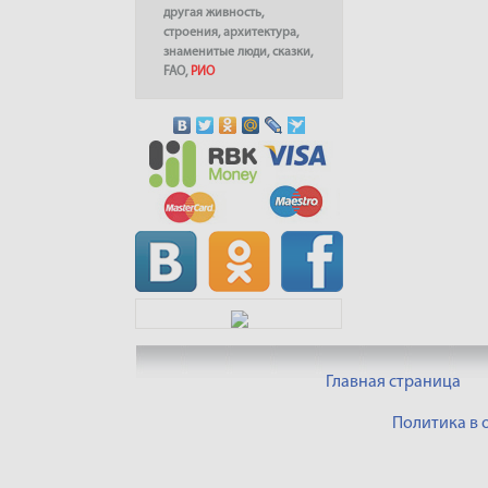
другая живность
,
строения
,
архитектура
,
знаменитые люди
,
сказки
,
FAO
,
РИО
Главная страница
Политика в