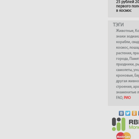
25 рублей 20
первого пол
в космос
ТЭГИ
Животные
,
К
знаки зодиак
корабли
,
сва
космос
,
лоша
растения
,
пра
города
,
Памя
праздники
,
р
самолеты
,
ун
кроновые
,
Ев
другая живно
строения
,
арх
знаменитые 
FAO
,
РИО