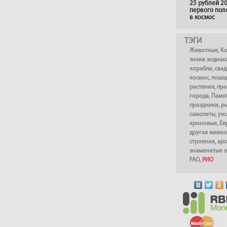
25 рублей 20
первого пол
в космос
ТЭГИ
Животные
,
К
знаки зодиак
корабли
,
сва
космос
,
лоша
растения
,
пра
города
,
Памя
праздники
,
р
самолеты
,
ун
кроновые
,
Ев
другая живно
строения
,
арх
знаменитые 
FAO
,
РИО