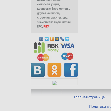
праздники
,
рыбы
,
самолеты
,
унция
,
кроновые
,
Евро монеты
,
другая живность
,
строения
,
архитектура
,
знаменитые люди
,
сказки
,
FAO
,
РИО
Главная страница
Политика в