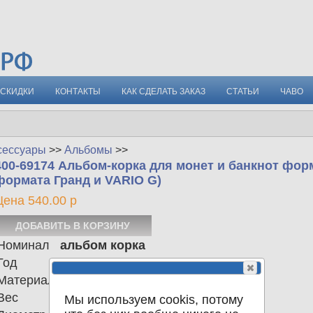
СКИДКИ
КОНТАКТЫ
КАК СДЕЛАТЬ ЗАКАЗ
СТАТЬИ
ЧАВО
сессуары
>>
Альбомы
>>
400-69174 Альбом-корка для монет и банкнот фо
формата Гранд и VARIO G)
Цена 540.00 р
Номинал
альбом корка
Год
0
Материал
Вес
320.00
Мы используем cookis, потому