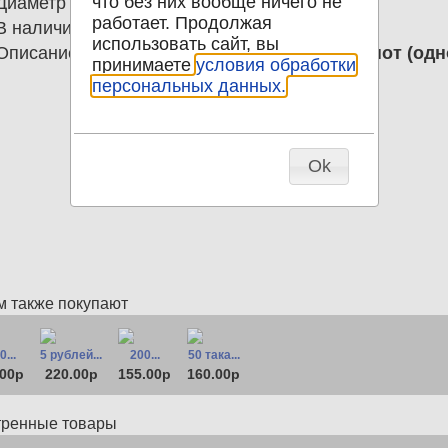
что без них вообще ничего не
Диаметр
0.00
работает. Продолжая
В наличии
11
использовать сайт, вы
Описание
Альбом-корка для монет и банкнот (од
принимаете
условия обработки
персональных данных.
Ok
м также покупают
...
5 рублей...
200...
50 така...
.00р
220.00р
155.00р
160.00р
тренные товары