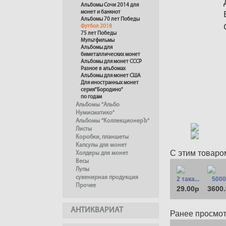
Альбомы Сочи 2014 для
монет и банкнот
Альбомы 70 лет Победы
Футбол 2018
75 лет Победы
Мультфильмы
Альбомы для
биметаллических монет
Альбомы для монет СССР
Разное в альбомах
Альбомы для монет США
Для иностранных монет
серия"Бородино"
по годам
Альбомы "Альбо
Нумисматико"
Альбомы "КоллекционерЪ"
Листы
Коробки, планшеты
Капсулы для монет
С этим товаро
Холдеры для монет
Весы
Лупы
сувенирная продукция
2 така...
50000
Прочее
29.00р
3600
АНТИКВАРИАТ
Ранее просмо