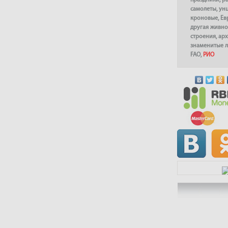
праздники
,
р
самолеты
,
ун
кроновые
,
Ев
другая живно
строения
,
арх
знаменитые 
FAO
,
РИО