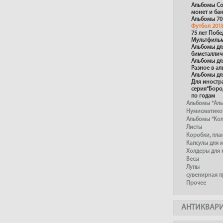
Альбомы Со
монет и ба
Альбомы 70
Футбол 201
75 лет Поб
Мультфиль
Альбомы дл
биметаллич
Альбомы дл
Разное в а
Альбомы дл
Для иностр
серия"Боро
по годам
Альбомы "Ал
Нумисматико
Альбомы "Ко
Листы
Коробки, пл
Капсулы для 
Холдеры для 
Весы
Лупы
сувенирная 
Прочее
АНТИКВАР