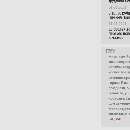
Трудовой До
01.06.2021
3,10 ,50 руб
Нижний Нов
31.03.2021
25 рублей 20
первого пол
в космос
ТЭГИ
Животные
,
К
знаки зодиак
корабли
,
сва
космос
,
лоша
растения
,
пра
города
,
Памя
праздники
,
р
самолеты
,
ун
кроновые
,
Ев
другая живно
строения
,
арх
знаменитые 
FAO
,
РИО