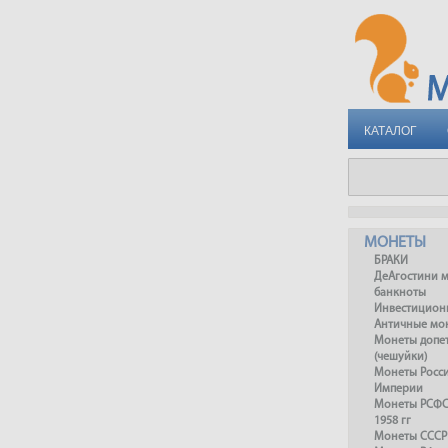
КАТАЛОГ
МОНЕТЫ
БРАКИ
ДеАгостини 
банкноты
Инвестицион
Античные мо
Монеты допет
(чешуйки)
Монеты Росс
Империи
Монеты РСФСР
1958 гг
Монеты СССР 