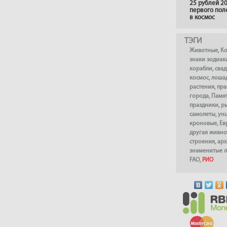
25 рублей 20
первого пол
в космос
ТЭГИ
Животные
,
К
знаки зодиак
корабли
,
сва
космос
,
лоша
растения
,
пра
города
,
Памя
праздники
,
р
самолеты
,
ун
кроновые
,
Ев
другая живно
строения
,
арх
знаменитые 
FAO
,
РИО