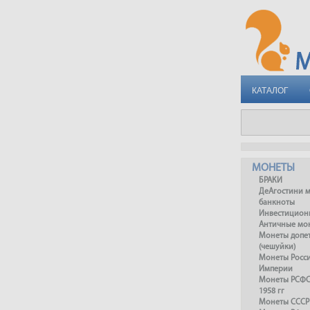
КАТАЛОГ
МОНЕТЫ
БРАКИ
ДеАгостини 
банкноты
Инвестицион
Античные мо
Монеты допет
(чешуйки)
Монеты Росс
Империи
Монеты РСФСР
1958 гг
Монеты СССР 