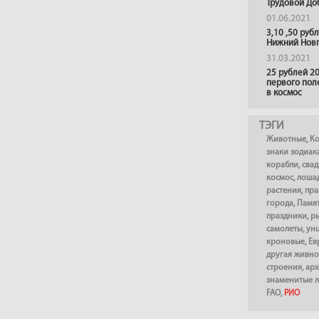
Трудовой До
01.06.2021
3,10 ,50 руб
Нижний Нов
31.03.2021
25 рублей 20
первого пол
в космос
ТЭГИ
Животные
,
К
знаки зодиак
корабли
,
сва
космос
,
лоша
растения
,
пра
города
,
Памя
праздники
,
р
самолеты
,
ун
кроновые
,
Ев
другая живно
строения
,
арх
знаменитые 
FAO
,
РИО