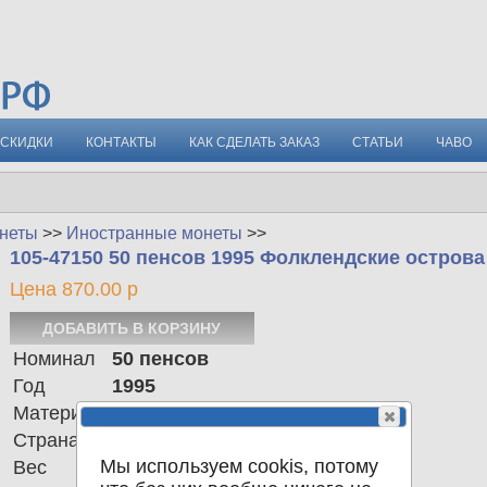
СКИДКИ
КОНТАКТЫ
КАК СДЕЛАТЬ ЗАКАЗ
СТАТЬИ
ЧАВО
неты
>>
Иностранные монеты
>>
105-47150 50 пенсов 1995 Фолклендские остров
Цена 870.00 р
Номинал
50 пенсов
Год
1995
Материал
Cu-Ni
Страна
Фолклендские острова
Мы используем cookis, потому
Вес
28.47