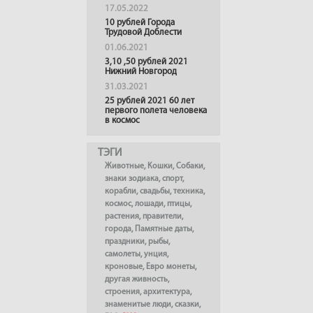
17.05.2022
10 рублей Города
Трудовой Доблести
01.06.2021
3,10 ,50 рублей 2021
Нижний Новгород
31.03.2021
25 рублей 2021 60 лет
первого полета человека
в космос
ТЭГИ
Животные
,
Кошки
,
Собаки
,
знаки зодиака
,
спорт
,
корабли
,
свадьбы
,
техника
,
космос
,
лошади
,
птицы
,
растения
,
правители
,
города
,
Памятные даты
,
праздники
,
рыбы
,
самолеты
,
унция
,
кроновые
,
Евро монеты
,
другая живность
,
строения
,
архитектура
,
знаменитые люди
,
сказки
,