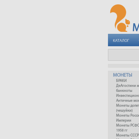
КАТАЛОГ
МОНЕТЫ
БРАКИ
ДеАгостини 
банкноты
Инвестицион
Античные мо
Монеты допет
(чешуйки)
Монеты Росс
Империи
Монеты РСФСР
1958 гг
Монеты СССР 