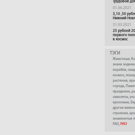
Трудовой До
01.06.2021
3,10 ,50 руб
Нижний Нов
31.03.2021
25 рублей 20
первого пол
в космос
ТЭГИ
Животные
,
К
знаки зодиак
корабли
,
сва
космос
,
лоша
растения
,
пра
города
,
Памя
праздники
,
р
самолеты
,
ун
кроновые
,
Ев
другая живно
строения
,
арх
знаменитые 
FAO
,
РИО