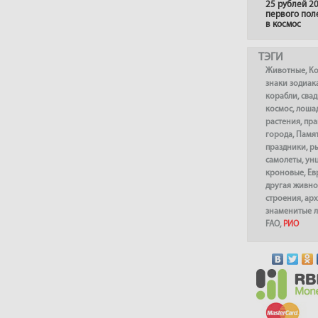
25 рублей 20
первого пол
в космос
ТЭГИ
Животные
,
К
знаки зодиак
корабли
,
сва
космос
,
лоша
растения
,
пра
города
,
Памя
праздники
,
р
самолеты
,
ун
кроновые
,
Ев
другая живно
строения
,
арх
знаменитые 
FAO
,
РИО