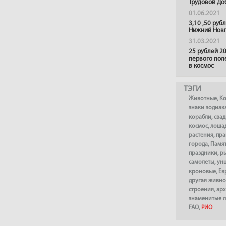
Трудовой До
01.06.2021
3,10 ,50 руб
Нижний Нов
31.03.2021
25 рублей 20
первого пол
в космос
ТЭГИ
Животные
,
К
знаки зодиак
корабли
,
сва
космос
,
лоша
растения
,
пра
города
,
Памя
праздники
,
р
самолеты
,
ун
кроновые
,
Ев
другая живно
строения
,
арх
знаменитые 
FAO
,
РИО