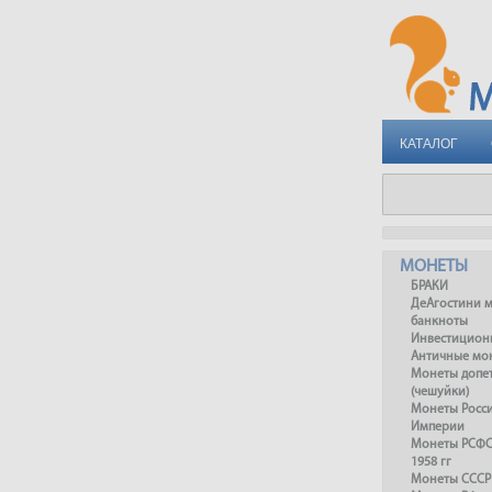
КАТАЛОГ
МОНЕТЫ
БРАКИ
ДеАгостини 
банкноты
Инвестицион
Античные мо
Монеты допет
(чешуйки)
Монеты Росс
Империи
Монеты РСФСР
1958 гг
Монеты СССР 