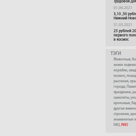
Трудовой До
01.06.2021
3,10 ,50 руб
Нижний Нов
31.03.2021
25 рублей 20
первого пол
в космос
ТЭГИ
Животные
,
К
знаки зодиак
корабли
,
сва
космос
,
лоша
растения
,
пра
города
,
Памя
праздники
,
р
самолеты
,
ун
кроновые
,
Ев
другая живно
строения
,
арх
знаменитые 
FAO
,
РИО