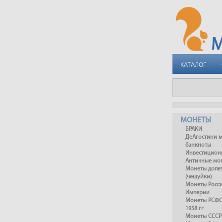
КАТАЛОГ
МОНЕТЫ
БРАКИ
ДеАгостини 
банкноты
Инвестицион
Античные мо
Монеты допет
(чешуйки)
Монеты Росс
Империи
Монеты РСФСР
1958 гг
Монеты СССР 