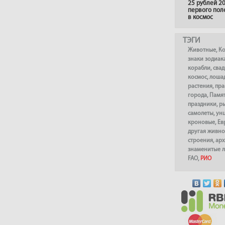
25 рублей 20
первого пол
в космос
ТЭГИ
Животные
,
К
знаки зодиак
корабли
,
сва
космос
,
лоша
растения
,
пра
города
,
Памя
праздники
,
р
самолеты
,
ун
кроновые
,
Ев
другая живно
строения
,
арх
знаменитые 
FAO
,
РИО