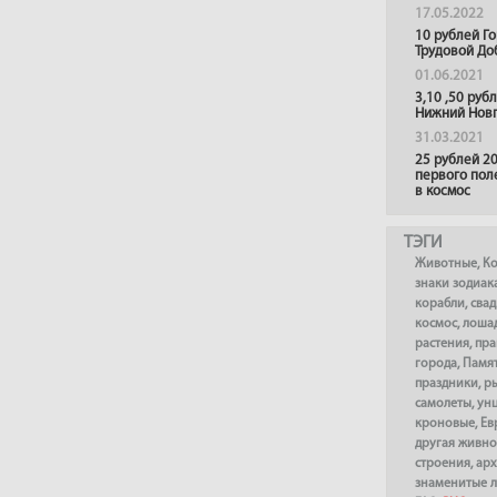
17.05.2022
10 рублей Г
Трудовой До
01.06.2021
3,10 ,50 руб
Нижний Нов
31.03.2021
25 рублей 20
первого пол
в космос
ТЭГИ
Животные
,
К
знаки зодиак
корабли
,
сва
космос
,
лоша
растения
,
пра
города
,
Памя
праздники
,
р
самолеты
,
ун
кроновые
,
Ев
другая живно
строения
,
арх
знаменитые 