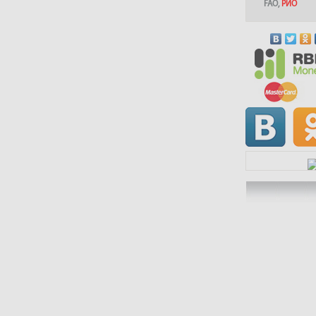
FAO
,
РИО