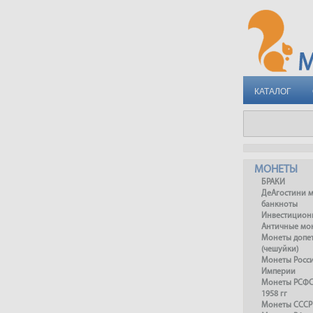
КАТАЛОГ
МОНЕТЫ
БРАКИ
ДеАгостини 
банкноты
Инвестицион
Античные мо
Монеты допет
(чешуйки)
Монеты Росс
Империи
Монеты РСФСР
1958 гг
Монеты СССР 