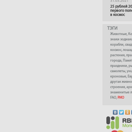
31.03.2021
25 рублей 20
первого пол
в космос
ТЭГИ
Животные
,
К
знаки зодиак
корабли
,
сва
космос
,
лоша
растения
,
пра
города
,
Памя
праздники
,
р
самолеты
,
ун
кроновые
,
Ев
другая живно
строения
,
арх
знаменитые 
FAO
,
РИО