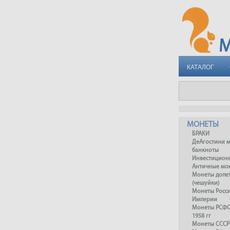
КАТАЛОГ
МОНЕТЫ
БРАКИ
ДеАгостини 
банкноты
Инвестицион
Античные мо
Монеты допет
(чешуйки)
Монеты Росс
Империи
Монеты РСФСР
1958 гг
Монеты СССР 