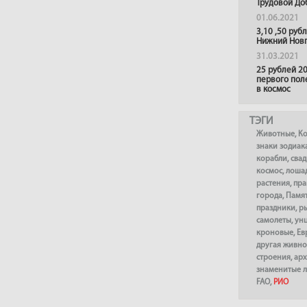
Трудовой До
01.06.2021
3,10 ,50 руб
Нижний Нов
31.03.2021
25 рублей 20
первого пол
в космос
ТЭГИ
Животные
,
К
знаки зодиак
корабли
,
сва
космос
,
лоша
растения
,
пра
города
,
Памя
праздники
,
р
самолеты
,
ун
кроновые
,
Ев
другая живно
строения
,
арх
знаменитые 
FAO
,
РИО