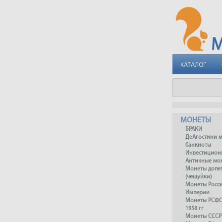
КАТАЛОГ
МОНЕТЫ
БРАКИ
ДеАгостини 
банкноты
Инвестицион
Античные мо
Монеты допет
(чешуйки)
Монеты Росс
Империи
Монеты РСФСР
1958 гг
Монеты СССР 