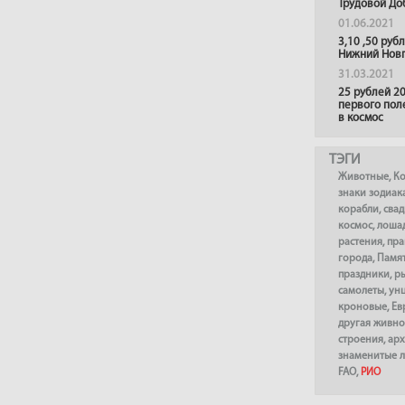
Трудовой До
01.06.2021
3,10 ,50 руб
Нижний Нов
31.03.2021
25 рублей 20
первого пол
в космос
ТЭГИ
Животные
,
К
знаки зодиак
корабли
,
сва
космос
,
лоша
растения
,
пра
города
,
Памя
праздники
,
р
самолеты
,
ун
кроновые
,
Ев
другая живно
строения
,
арх
знаменитые 
FAO
,
РИО